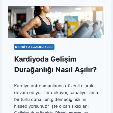
A
E
K
R
I
U
K
T
A
I
L
N
I
I
K
A
KARDIYO EGZERSIZLERI
N
T
Kardiyoda Gelişim
R
E
Durağanlığı Nasıl Aşılır?
N
M
A
Kardiyo antrenmanlarına düzenli olarak
N
D
devam ediyor, ter döküyor, çabalıyor ama
A
bir türlü daha ileri gidemediğinizi mi
P
hissediyorsunuz? İşte o can sıkıcı an:
R
O