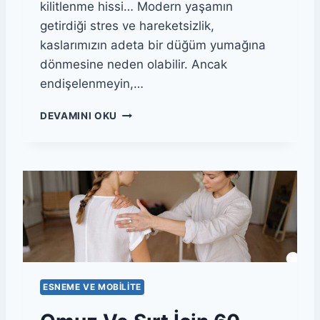
kilitlenme hissi… Modern yaşamın
T
L
getirdiği stres ve hareketsizlik,
I
kaslarımızın adeta bir düğüm yumağına
K
dönmesine neden olabilir. Ancak
L
endişelenmeyin,…
A
R
6
I
DEVAMINI OKU
0
Ö
D
N
A
L
K
E
I
Y
K
I
A
C
F
I
O
E
A
S
M
N
ESNEME VE MOBILITE
R
E
O
M