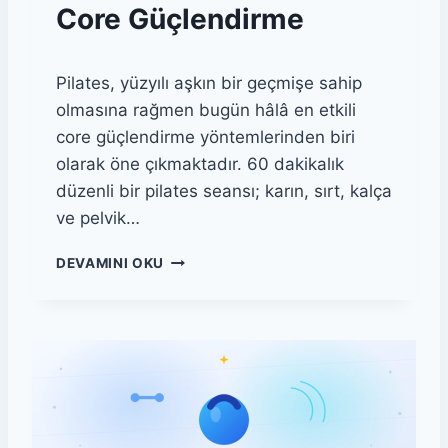
Core Güçlendirme
Pilates, yüzyılı aşkın bir geçmişe sahip
olmasına rağmen bugün hâlâ en etkili
core güçlendirme yöntemlerinden biri
olarak öne çıkmaktadır. 60 dakikalık
düzenli bir pilates seansı; karın, sırt, kalça
ve pelvik…
6
DEVAMINI OKU
0
D
A
K
I
K
A
L
I