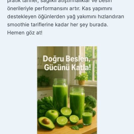
pratik tarifler, sağlıklı atıştırmalıklar ve besin
Ç
I
önerileriyle performansını artır. Kas yapımını
N
destekleyen öğünlerden yağ yakımını hızlandıran
6
smoothie tariflerine kadar her şey burada.
0
Hemen göz at!
D
A
K
I
K
A
L
I
K
H
A
F
I
F
P
R
O