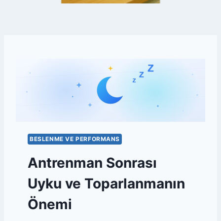
G
R
A
M
BESLENME VE PERFORMANS
Antrenman Sonrası
Uyku ve Toparlanmanın
Önemi