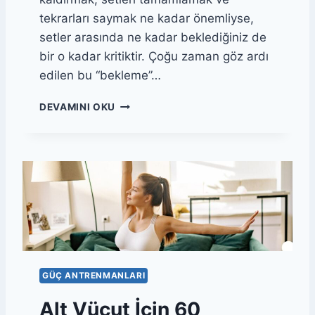
K
tekrarları saymak ne kadar önemliyse,
T
setler arasında ne kadar beklediğiniz de
Ü
M
bir o kadar kritiktir. Çoğu zaman göz ardı
V
edilen bu “bekleme”…
Ü
C
G
DEVAMINI OKU
U
Ü
T
Ç
A
A
N
N
T
T
R
R
E
E
N
N
M
M
A
A
N
N
I
GÜÇ ANTRENMANLARI
I
N
Alt Vücut İçin 60
D