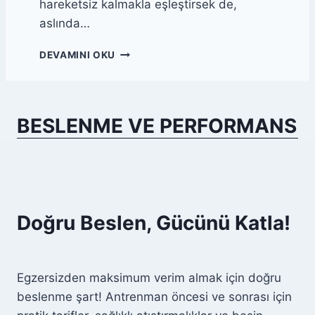
hareketsiz kalmakla eşleştirsek de,
A
aslında…
E
G
A
DEVAMINI OKU
Z
K
E
T
R
I
S
F
I
BESLENME VE PERFORMANS
D
Z
I
L
N
E
L
R
E
I
N
M
Doğru Beslen, Gücünü Katla!
E
G
Ü
N
Egzersizden maksimum verim almak için doğru
Ü
beslenme şart! Antrenman öncesi ve sonrası için
İ