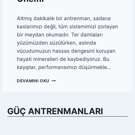
G
A
U
Ğ
L
Altmış dakikalık bir antrenman, sadece
A
A
N
kaslarımızı değil, tüm sistemimizi zorlayan
N
L
bir meydan okumadır. Ter damlaları
I
I
R
yüzümüzden süzülürken, aslında
Ğ
?
I
vücudumuzun hassas dengesini koruyan
N
hayati mineralleri de kaybediyoruz. Bu
A
kayıplar, performansımızı düşürmekle…
S
I
6
DEVAMINI OKU
L
0
A
D
Ş
A
I
K
L
GÜÇ ANTRENMANLARI
I
I
K
R
A
?
L