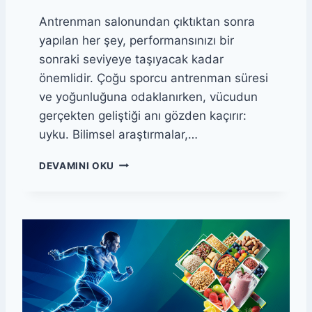
Antrenman salonundan çıktıktan sonra
yapılan her şey, performansınızı bir
sonraki seviyeye taşıyacak kadar
önemlidir. Çoğu sporcu antrenman süresi
ve yoğunluğuna odaklanırken, vücudun
gerçekten geliştiği anı gözden kaçırır:
uyku. Bilimsel araştırmalar,…
A
DEVAMINI OKU
N
T
R
E
N
M
A
N
S
O