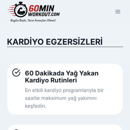
Skip
to
content
KARDIYO EGZERSIZLERI
60 Dakikada Yağ Yakan
Kardiyo Rutinleri
En etkili kardiyo programlarıyla bir
saatte maksimum yağ yakımını
keşfedin.