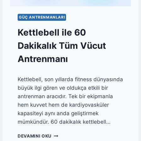
K
P
GÜÇ ANTRENMANLARI
I
L
Kettlebell ile 60
A
T
Dakikalık Tüm Vücut
E
S
Antrenmanı
I
L
E
Kettlebell, son yıllarda fitness dünyasında
C
O
büyük ilgi gören ve oldukça etkili bir
R
antrenman aracıdır. Tek bir ekipmanla
E
hem kuvvet hem de kardiyovasküler
G
Ü
kapasiteyi aynı anda geliştirmek
Ç
mümkündür. 60 dakikalık kettlebell…
L
E
K
DEVAMINI OKU
N
E