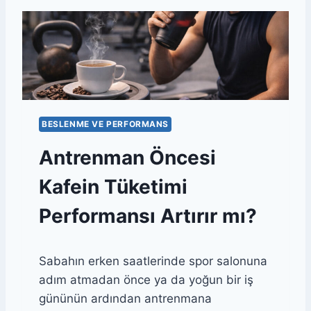
N
C
I
U
N
L
Ö
A
N
R
E
D
M
A
I
B
BESLENME VE PERFORMANS
E
S
Antrenman Öncesi
L
E
Kafein Tüketimi
N
M
Performansı Artırır mı?
E
V
E
Sabahın erken saatlerinde spor salonuna
P
E
adım atmadan önce ya da yoğun bir iş
R
gününün ardından antrenmana
F