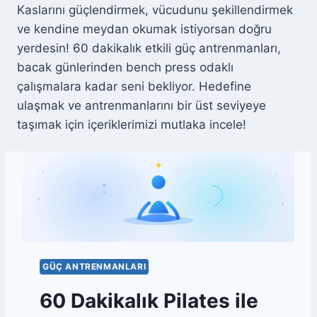
Kaslarını güçlendirmek, vücudunu şekillendirmek
N
ve kendine meydan okumak istiyorsan doğru
I
N
yerdesin! 60 dakikalık etkili güç antrenmanları,
Ö
bacak günlerinden bench press odaklı
N
çalışmalara kadar seni bekliyor. Hedefine
E
M
ulaşmak ve antrenmanlarını bir üst seviyeye
I
taşımak için içeriklerimizi mutlaka incele!
GÜÇ ANTRENMANLARI
60 Dakikalık Pilates ile