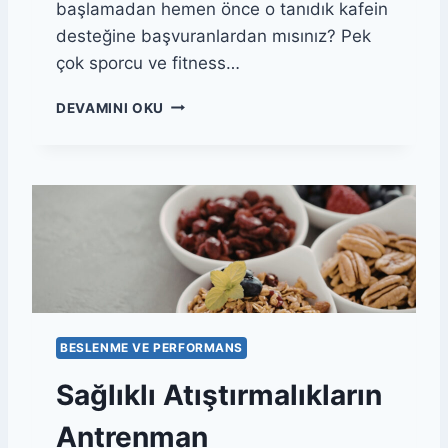
başlamadan hemen önce o tanıdık kafein
O
R
desteğine başvuranlardan mısınız? Pek
M
çok sporcu ve fitness…
A
N
A
DEVAMINI OKU
S
N
İ
T
L
R
I
E
Ş
N
K
M
I
A
S
N
I
Ö
:
N
D
C
E
BESLENME VE PERFORMANS
E
T
S
Sağlıklı Atıştırmalıkların
A
I
Y
K
Antrenman
L
A