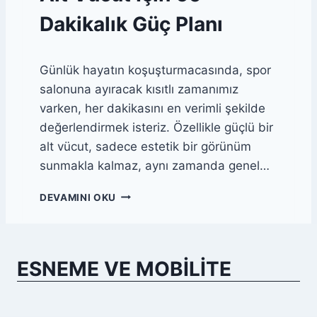
A
Dakikalık Güç Planı
D
I
N
Günlük hayatın koşuşturmacasında, spor
L
E
salonuna ayıracak kısıtlı zamanımız
N
varken, her dakikasını en verimli şekilde
M
değerlendirmek isteriz. Özellikle güçlü bir
E
S
alt vücut, sadece estetik bir görünüm
Ü
sunmakla kalmaz, aynı zamanda genel…
R
E
A
DEVAMINI OKU
L
L
E
T
R
V
I
Ü
ESNEME VE MOBILITE
N
C
A
U
S
T
I
İ