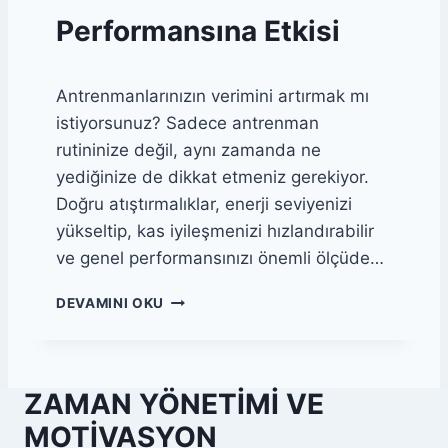
I
F
Performansına Etkisi
A
E
N
I
A
N
L
Antrenmanlarınızın verimini artırmak mı
T
I
Ü
istiyorsunuz? Sadece antrenman
Z
K
rutininize değil, aynı zamanda ne
E
yediğinize de dikkat etmeniz gerekiyor.
T
I
Doğru atıştırmalıklar, enerji seviyenizi
M
yükseltip, kas iyileşmenizi hızlandırabilir
I
ve genel performansınızı önemli ölçüde…
P
E
S
DEVAMINI OKU
R
A
F
Ğ
O
L
R
I
M
ZAMAN YÖNETIMI VE
K
A
L
MOTIVASYON
N
I