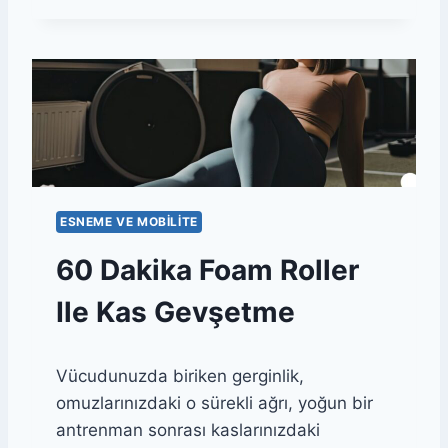
O
R
Ö
N
C
E
S
I
6
0
ESNEME VE MOBILITE
D
A
60 Dakika Foam Roller
K
I
Ile Kas Gevşetme
K
A
:
Vücudunuzda biriken gerginlik,
S
A
omuzlarınızdaki o sürekli ağrı, yoğun bir
K
antrenman sonrası kaslarınızdaki
A