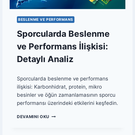
N
R
A
BESLENME VE PERFORMANS
S
I
Sporcularda Beslenme
U
Y
ve Performans İlişkisi:
K
U
Detaylı Analiz
V
E
T
Sporcularda beslenme ve performans
O
ilişkisi: Karbonhidrat, protein, mikro
P
A
besinler ve öğün zamanlamasının sporcu
R
performansı üzerindeki etkilerini keşfedin.
L
A
S
DEVAMINI OKU
N
P
M
O
A
R