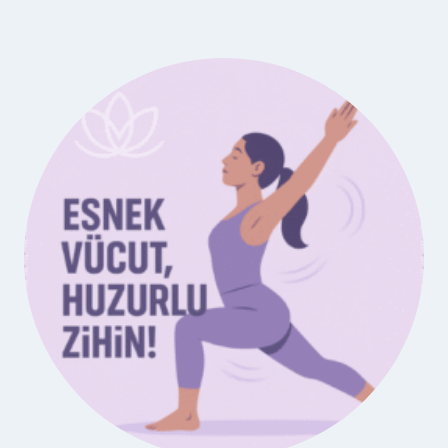
L
Ç
A
I
Y
N
A
6
R
0
L
D
A
A
N
K
M
I
A
K
L
A
I
L
?
I
K
G
Ü
Ç
P
L
A
N