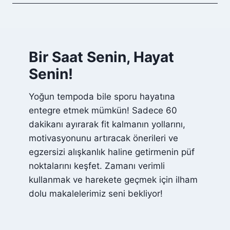
S
A
I
T
A
I
R
Ş
T
Bir Saat Senin, Hayat
T
I
I
R
Senin!
R
I
M
R
Yoğun tempoda bile sporu hayatına
A
M
L
entegre etmek mümkün! Sadece 60
I
I
?
dakikanı ayırarak fit kalmanın yollarını,
K
motivasyonunu artıracak önerileri ve
L
A
egzersizi alışkanlık haline getirmenin püf
R
noktalarını keşfet. Zamanı verimli
I
kullanmak ve harekete geçmek için ilham
N
dolu makalelerimiz seni bekliyor!
A
N
T
R