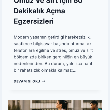
Omuz Ve Sırt İçin 60
L
E
L
H
Dakikalık Açma
E
A
R
R
Egzersizleri
I
E
L
K
E
E
Modern yaşamın getirdiği hareketsizlik,
K
T
A
L
saatlerce bilgisayar başında oturma, akıllı
S
E
telefonlara eğilme ve stres, omuz ve sırt
G
R
bölgemizde biriken gerginliğin en büyük
E
I
V
nedenlerinden. Bu durum, yalnızca hafif
Ş
bir rahatsızlık olmakla kalmaz;…
E
T
O
DEVAMINI OKU
M
M
E
U
Z
V
E