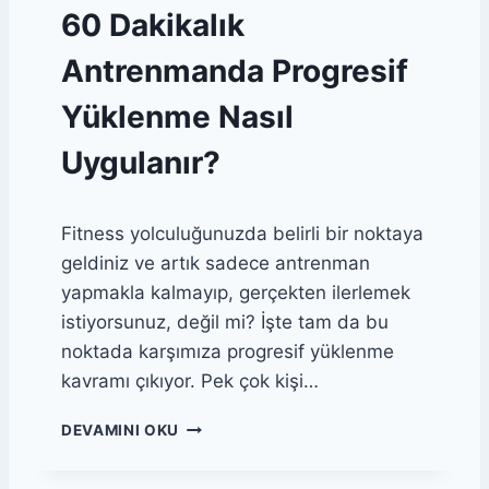
I
60 Dakikalık
L
E
Antrenmanda Progresif
C
E
Yüklenme Nasıl
K
6
Uygulanır?
0
D
A
Fitness yolculuğunuzda belirli bir noktaya
K
I
geldiniz ve artık sadece antrenman
K
yapmakla kalmayıp, gerçekten ilerlemek
A
istiyorsunuz, değil mi? İşte tam da bu
L
I
noktada karşımıza progresif yüklenme
K
kavramı çıkıyor. Pek çok kişi…
E
S
6
DEVAMINI OKU
N
0
E
D
M