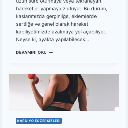
uzun süre oturmaya veya tekrarlayan
hareketler yapmaya zorluyor. Bu durum,
kaslarımızda gerginliğe, eklemlerde
sertliğe ve genel olarak hareket
kabiliyetimizde azalmaya yol açabiliyor.
Neyse ki, ayakta yapılabilecek…
A
DEVAMINI OKU
Y
A
K
T
A
Y
A
P
I
L
A
KARDIYO EGZERSIZLERI
B