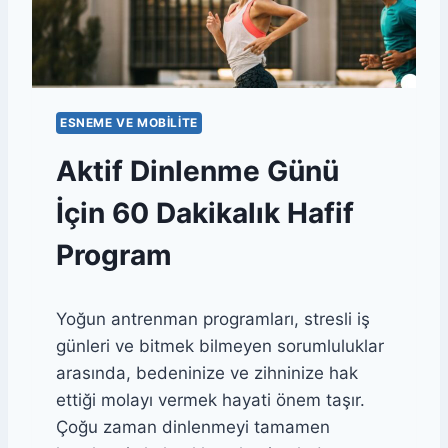
S
I
R
T
İ
Ç
ESNEME VE MOBILITE
I
N
Aktif Dinlenme Günü
6
0
İçin 60 Dakikalık Hafif
D
A
Program
K
I
K
Yoğun antrenman programları, stresli iş
A
L
günleri ve bitmek bilmeyen sorumluluklar
I
arasında, bedeninize ve zihninize hak
K
ettiği molayı vermek hayati önem taşır.
A
Ç
Çoğu zaman dinlenmeyi tamamen
M