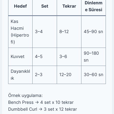
Dinlenm
Hedef
Set
Tekrar
e Süresi
Kas
Hacmi
3–4
8–12
45–90 sn
(Hipertro
fi)
90–180
Kuvvet
4–5
3–6
sn
Dayanıklıl
2–3
12–20
30–60 sn
ık
Örnek uygulama:
Bench Press → 4 set x 10 tekrar
Dumbbell Curl → 3 set x 12 tekrar