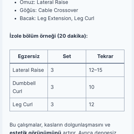
Omuz: Lateral Raise
Göğüs: Cable Crossover
Bacak: Leg Extension, Leg Curl
İzole bölüm örneği (20 dakika):
Egzersiz
Set
Tekrar
Lateral Raise
3
12–15
Dumbbell
3
10
Curl
Leg Curl
3
12
Bu çalışmalar, kasların dolgunlaşmasını ve
estetik görünümünü
artırır. Ayrıca dengesiz