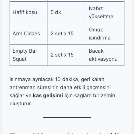
Nabız
Hafif koşu
5 dk
yükseltme
Omuz
Arm Circles
2 set x 15
ısındırma
Empty Bar
Bacak
2 set x 15
Squat
aktivasyonu
Isınmaya ayrılacak 10 dakika, geri kalan
antrenman süresinin daha etkili geçmesini
sağlar ve
kas gelişimi
için sağlam bir zemin
oluşturur.