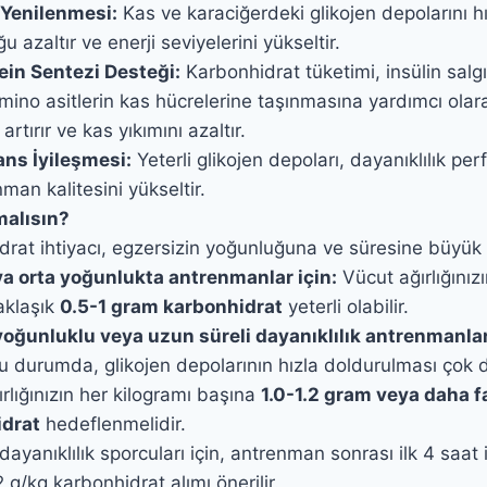
 Yenilenmesi:
Kas ve karaciğerdeki glikojen depolarını h
u azaltır ve enerji seviyelerini yükseltir.
ein Sentezi Desteği:
Karbonhidrat tüketimi, insülin salgı
amino asitlerin kas hücrelerine taşınmasına yardımcı olar
artırır ve kas yıkımını azaltır.
ns İyileşmesi:
Yeterli glikojen depoları, dayanıklılık perf
man kalitesini yükseltir.
malısın?
rat ihtiyacı, egzersizin yoğunluğuna ve süresine büyük 
ya orta yoğunlukta antrenmanlar için:
Vücut ağırlığınız
aklaşık
0.5-1 gram karbonhidrat
yeterli olabilir.
oğunluklu veya uzun süreli dayanıklılık antrenmanla
 durumda, glikojen depolarının hızla doldurulması çok da
rlığınızın her kilogramı başına
1.0-1.2 gram veya daha f
idrat
hedeflenmelidir.
 dayanıklılık sporcuları için, antrenman sonrası ilk 4 saat
2 g/kg karbonhidrat alımı önerilir.