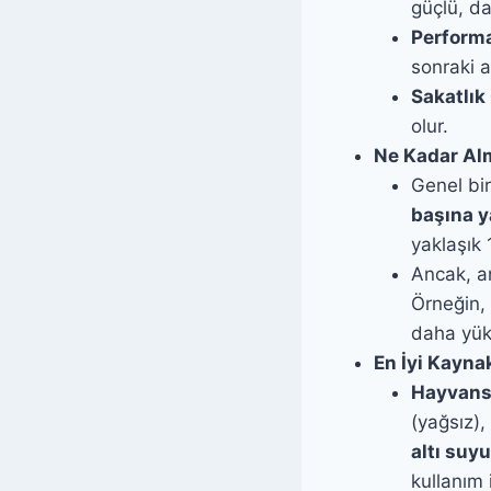
güçlü, da
Performa
sonraki a
Sakatlık
olur.
Ne Kadar Al
Genel bir
başına y
yaklaşık 
Ancak, an
Örneğin,
daha yüks
En İyi Kayna
Hayvans
(yağsız),
altı suy
kullanım 