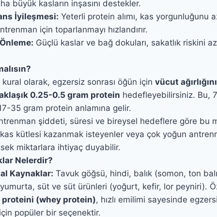
ha büyük kasların inşasını destekler.
ns İyileşmesi:
Yeterli protein alımı, kas yorgunluğunu az
ntrenman için toparlanmayı hızlandırır.
 Önleme:
Güçlü kaslar ve bağ dokuları, sakatlık riskini 
malısın?
 kural olarak, egzersiz sonrası öğün için
vücut ağırlığın
aklaşık 0.25-0.5 gram protein
hedefleyebilirsiniz. Bu, 7
17-35 gram protein anlamına gelir.
trenman şiddeti, süresi ve bireysel hedeflere göre bu mi
 kas kütlesi kazanmak isteyenler veya çok yoğun antre
ek miktarlara ihtiyaç duyabilir.
klar Nelerdir?
al Kaynaklar:
Tavuk göğsü, hindi, balık (somon, ton balığ
 yumurta, süt ve süt ürünleri (yoğurt, kefir, lor peyniri). Ö
u proteini (whey protein)
, hızlı emilimi sayesinde egzers
için popüler bir seçenektir.