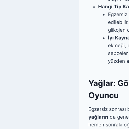
Hangi Tip Ka
Egzersiz
edilebili
glikojen 
İyi Kayn
ekmeği, m
sebzeler 
yüzden an
Yağlar: G
Oyuncu
Egzersiz sonrası
yağların
da genel 
hemen sonraki öğü