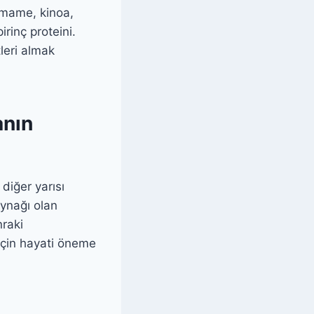
amame, kinoa,
irinç proteini.
tleri almak
anın
diğer yarısı
aynağı olan
nraki
için hayati öneme