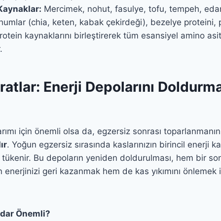
 Kaynaklar:
Mercimek, nohut, fasulye, tofu, tempeh, ed
ohumlar (chia, keten, kabak çekirdeği), bezelye proteini, p
protein kaynaklarını birleştirerek tüm esansiyel amino asi
.
atlar: Enerji Depolarını Doldurm
rımı için önemli olsa da, egzersiz sonrası toparlanmanın 
ır
. Yoğun egzersiz sırasında kaslarınızın birincil enerji k
tükenir. Bu depoların yeniden doldurulması, hem bir so
n enerjinizi geri kazanmak hem de kas yıkımını önlemek 
dar Önemli?