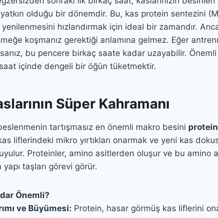
egzersizden sonraki ilk birkaç saat, kaslarınızın besinle
yatkın olduğu bir dönemdir. Bu, kas protein sentezini 
 yenilenmesini hızlandırmak için ideal bir zamandır. An
meğe koşmanız gerektiği anlamına gelmez. Eğer antre
ıysanız, bu pencere birkaç saate kadar uzayabilir. Önemli
 saat içinde dengeli bir öğün tüketmektir.
aslarının Süper Kahramanı
 beslenmenin tartışmasız en önemli makro besini
protein
as liflerindeki mikro yırtıkları onarmak ve yeni kas doku
uyulur. Proteinler, amino asitlerden oluşur ve bu amino as
 yapı taşları görevi görür.
dar Önemli?
rımı ve Büyümesi:
Protein, hasar görmüş kas liflerini on