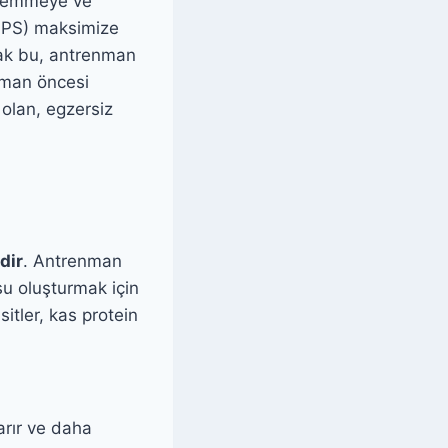
ri emmeye ve
(MPS) maksimize
cak bu, antrenman
nman öncesi
 olan, egzersiz
dir
. Antrenman
su oluşturmak için
itler, kas protein
arır ve daha