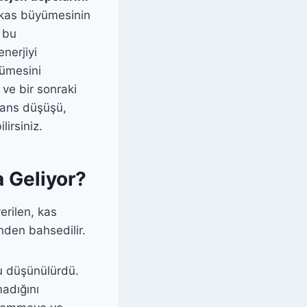
a kas büyümesinin
 bu
nerjiyi
yümesini
 ve bir sonraki
rmans düşüşü,
lirsiniz.
 Geliyor?
erilen, kas
nden bahsedilir.
ğu düşünülürdü.
madığını