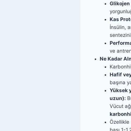
Glikojen
yorgunluğ
Kas Prot
İnsülin, 
sentezini 
Performa
ve antren
Ne Kadar Al
Karbonhid
Hafif ve
başına y
Yüksek y
uzun):
Bu
Vücut ağı
karbonh
Özellikle
başı 1-1.