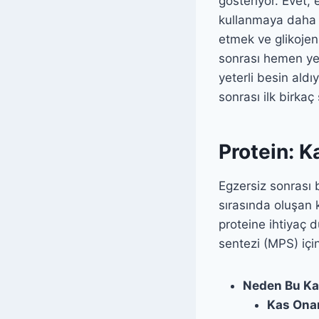
gösteriyor. Evet, 
kullanmaya daha 
etmek ve glikojen
sonrası hemen ye
yeterli besin ald
sonrası ilk birkaç
Protein: K
Egzersiz sonrası
sırasında oluşan k
proteine ihtiyaç d
sentezi (MPS) için
Neden Bu Ka
Kas Ona