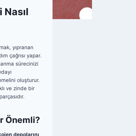
 Nasıl
nmak, yıpranan
ım çağrısı yapar.
anma sürecinizi
ydayı
melini oluşturur.
ı ve zinde bir
parçasıdır.
r Önemli?
kojen depolarını