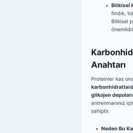
Bitkisel
fındık, t
Bitkisel 
önemlidir
Karbonhidr
Anahtarı
Proteinler kas ona
karbonhidratlard
glikojen depoları
antrenmanınız içi
sahiptir.
Neden Bu Ka