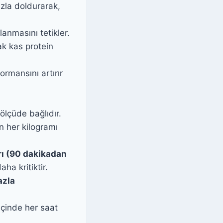
ızla doldurarak,
lanmasını tetikler.
ak kas protein
ormansını artırır
ölçüde bağlıdır.
ın her kilogramı
rı (90 dakikadan
ha kritiktir.
azla
 içinde her saat