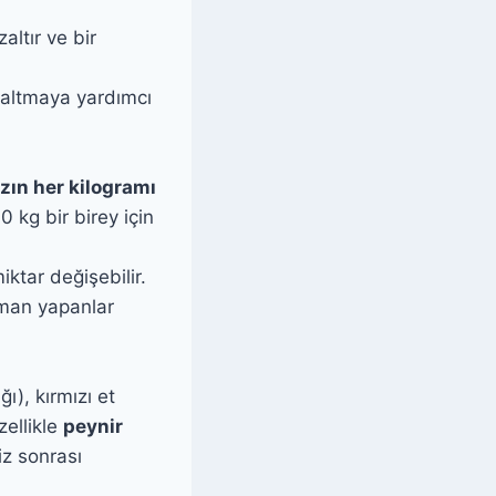
altır ve bir
azaltmaya yardımcı
ızın her kilogramı
0 kg bir birey için
ktar değişebilir.
nman yapanlar
ı), kırmızı et
zellikle
peynir
iz sonrası