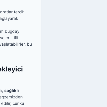
ratlar tercih
sağlayarak
 tam buğday
ler. Lifli
şlatabilirler, bu
kleyici
da,
sağlıklı
 egzersizden
edilir, çünkü