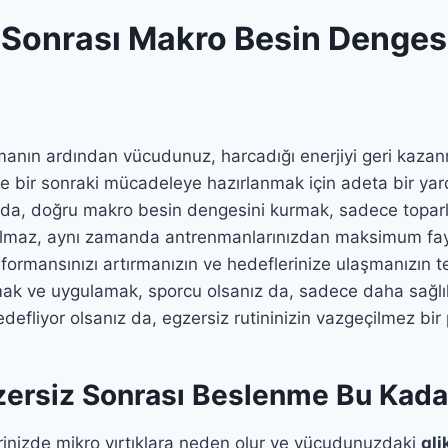
 Sonrası Makro Besin Dengesi
manın ardından vücudunuz, harcadığı enerjiyi geri kaza
e bir sonraki mücadeleye hazırlanmak için adeta bir yard
ada, doğru makro besin dengesini kurmak, sadece toparl
almaz, aynı zamanda antrenmanlarınızdan maksimum fa
formansınızı artırmanızın ve hedeflerinize ulaşmanızın te
k ve uygulamak, sporcu olsanız da, sadece daha sağlıkl
efliyor olsanız da, egzersiz rutininizin vazgeçilmez bir 
ersiz Sonrası Beslenme Bu Kada
lerinizde mikro yırtıklara neden olur ve vücudunuzdaki
gli