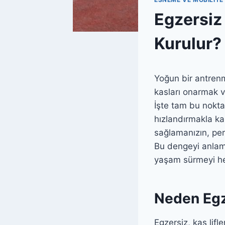
Egzersiz
Kurulur?
Yoğun bir antren
kasları onarmak v
İşte tam bu nokt
hızlandırmakla k
sağlamanızın, per
Bu dengeyi anlama
yaşam sürmeyi hed
Neden Egz
Egzersiz, kas lif