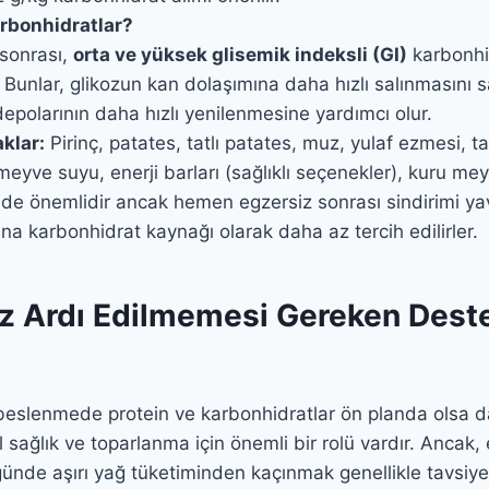
rbonhidratlar?
 sonrası,
orta ve yüksek glisemik indeksli (GI)
karbonhid
r. Bunlar, glikozun kan dolaşımına daha hızlı salınmasını 
depolarının daha hızlı yenilenmesine yardımcı olur.
aklar:
Pirinç, patates, tatlı patates, muz, yulaf ezmesi,
eyve suyu, enerji barları (sağlıklı seçenekler), kuru meyve
de önemlidir ancak hemen egzersiz sonrası sindirimi yava
a karbonhidrat kaynağı olarak daha az tercih edilirler.
öz Ardı Edilmemesi Gereken Deste
 beslenmede protein ve karbonhidratlar ön planda olsa 
sağlık ve toparlanma için önemli bir rolü vardır. Ancak,
nde aşırı yağ tüketiminden kaçınmak genellikle tavsiye 